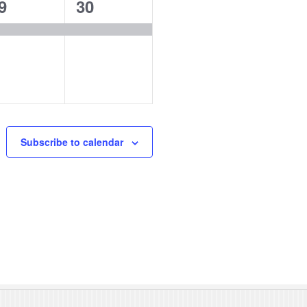
1
9
30
t
e
,
v
e
n
t
,
Subscribe to calendar