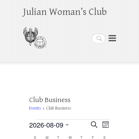
Julian Woman’s Club
Search
Club Business
Events
Club Business
Events
2026-08-09
E
E
S
M
e
o
S
v
v
a
S
SUNDAY
M
MONDAY
T
TUESDAY
W
WEDNESDAY
T
THURSDAY
F
FRIDAY
S
SATURDAY
n