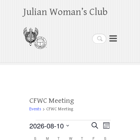
Julian Woman’s Club
Search
CFWC Meeting
Events
CFWC Meeting
Events
2026-08-10
E
E
S
M
e
o
S
v
v
a
S
SUNDAY
M
MONDAY
T
TUESDAY
W
WEDNESDAY
T
THURSDAY
F
FRIDAY
S
SATURDAY
n